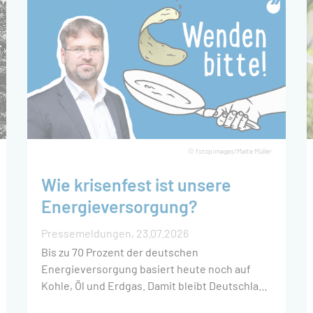
 der Kreislaufwirtschaft
kann.
© fstopimages/Malte Müller
Wie krisenfest ist unsere
Energieversorgung?
Pressemeldungen
23.07.2026
Bis zu 70 Prozent der deutschen
Energieversorgung basiert heute noch auf
Kohle, Öl und Erdgas. Damit bleibt Deutschland
abhängig vom Import fossiler Energieträger,