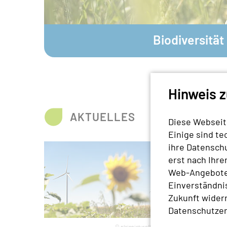
© plainpicture / Markus Keller
Biodiversität
Hinweis 
AKTUELLES
Diese Webseit
Einige sind te
ihre Datensch
Slider überspringen
erst nach Ihre
Web-Angebotes
Einverständnis
Zukunft widerr
Datenschutzer
© plainpicture/Ulrich Mertens