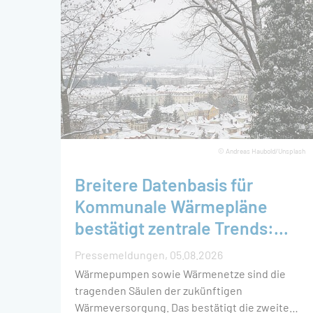
Rolle in
spielen 
© Andreas Haubold/Unsplash
Breitere Datenbasis für
Kommunale Wärmepläne
bestätigt zentrale Trends:
Wärmepumpen und
Pressemeldungen
05.08.2026
Wärmenetze bilden das
Wärmepumpen sowie Wärmenetze sind die
Rückgrat der Wärmewende
tragenden Säulen der zukünftigen
Wärmeversorgung. Das bestätigt die zweite