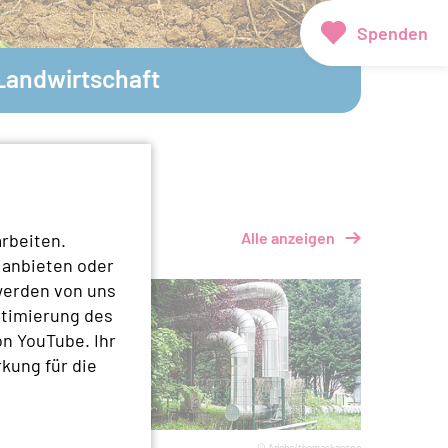
Spenden
Landwirtschaft
Alle anzeigen
rbeiten.
 anbieten oder
werden von uns
ptimierung des
n YouTube. Ihr
rkung für die
© Canva
© Adobe/thomasknospe