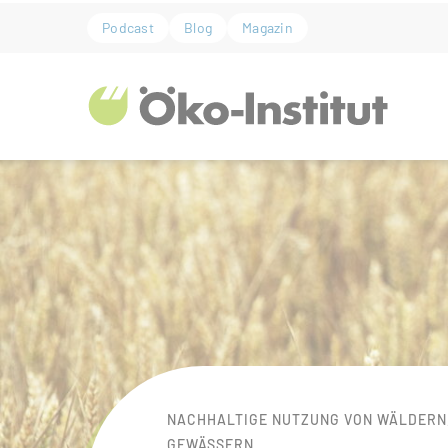
ZUM HAUPTINHALT SPRINGEN
Podcast
Blog
Magazin
ZUR SUCHE SPRINGEN
Bühnenslider überspringen
Start
NACHHALTIGE NUTZUNG VON WÄLDERN
GEWÄSSERN