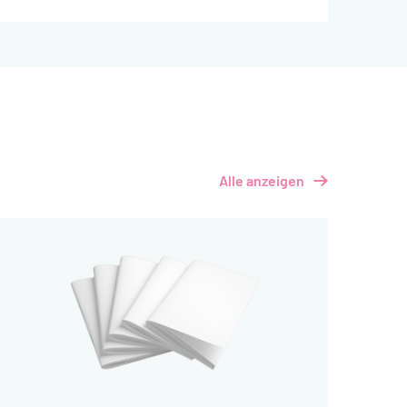
Pflanzenschutzmittel sind laut
Umweltbundesamt ein wesentlicher Grund für
den Rückgang der Artenvielfalt in
Agrarlandschaften. Deshalb haben in der
Förderinitiative Pestizidvermeidung der
Deutschen Bundesstiftung Umwelt (DBU) elf
Projekte neue Methoden für Ackerbau mit
möglichst wenigen Chemikalien entwickelt.
Alle anzeigen
Das Öko-Institut hat die vielversprechendsten
Lösungen herausgearbeitet – mit DBU-
Förderung in Höhe von rund 220.000 Euro.