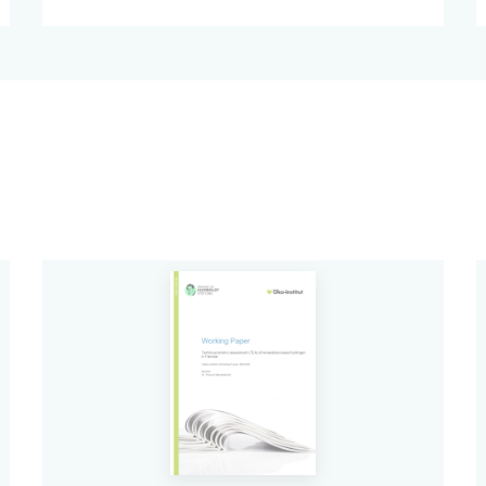
was gerade in Kriegs- und Krisenzeiten zu
Herausforderungen führen kann. Der aktuelle
Podcast „Wenden bitte!“ des Öko-Instituts
fragt deshalb: „Wie krisenfest ist unsere
Energieversorgung?“. Darin spricht Hauke
Hermann, Energieexperte am Öko-Institut
über die aktuelle Situation des
Energiesystems und darüber, welche
Strategien nötig sind, um mit
Krisensituationen besser umzugehen.